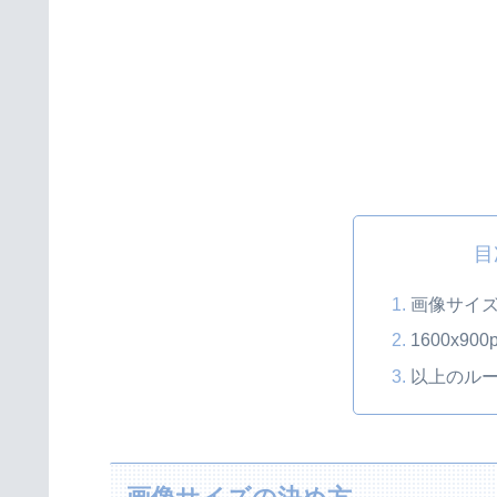
目
画像サイ
1600x9
以上のル