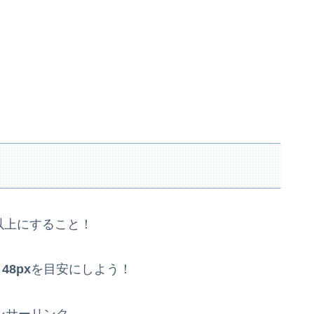
以上にすること！
ら
48px
を目安にしよう！