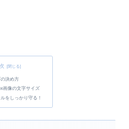
次
ズの決め方
00px画像の文字サイズ
ールをしっかり守る！