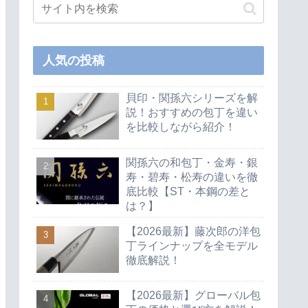
人気の投稿
貝印・関孫六シリーズを解
説！おすすめの包丁を違い
を比較しながら紹介！
関孫六の和包丁・金寿・銀
寿・碧寿・松寿の違いを徹
底比較【ST・本鋼の差と
は？】
【2026最新】藤次郎の洋包
丁ラインナップを全モデル
徹底解説！
【2026最新】グローバル包