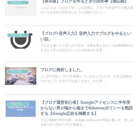
【保存版】ブログを作るときの決め事【備忘録】
ブログのこと
こんにちは、ヒロセです！この記事は、ブログを作る中での個人的
ルールを自分で忘れないように記録していく...
【ブログ×音声入力】音声入力でブログをやるとい
ブログのこと
い話。
ブログを書いてて思うのですが、文章を考えるのって結構時間がか
かるんですよね伝えたいことがあるのに文章...
ブログに挫折しました。
ブログのこと
ここ2か月近くブログを更新していませんでしたが、大きな病気や
けがをしていたわけではありません。ただ単...
【ブログ運営初心者】Googleアドセンスに半年受
ブログのこと
からない男が端から端までAdsenseポリシーを熟読
する【Google広告を掲載する】
ブログ始めて半年の間、Google AdSenseの申請に通らず、悲しみ
の余り3ヶ月ほどブログ更新を...