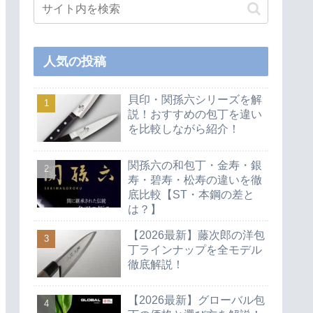
人気の投稿
貝印・関孫六シリーズを解
説！おすすめの包丁を違い
を比較しながら紹介！
関孫六の和包丁・金寿・銀
寿・碧寿・松寿の違いを徹
底比較【ST・本鋼の差と
は？】
【2026最新】藤次郎の洋包
丁ラインナップを全モデル
徹底解説！
【2026最新】グローバル包