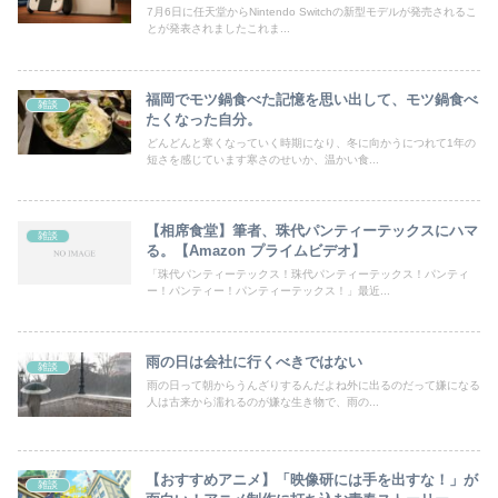
7月6日に任天堂からNintendo Switchの新型モデルが発売されるこ
とが発表されましたこれま...
福岡でモツ鍋食べた記憶を思い出して、モツ鍋食べ
雑談
たくなった自分。
どんどんと寒くなっていく時期になり、冬に向かうにつれて1年の
短さを感じています寒さのせいか、温かい食...
【相席食堂】筆者、珠代パンティーテックスにハマ
雑談
る。【Amazon プライムビデオ】
「珠代パンティーテックス！珠代パンティーテックス！パンティ
ー！パンティー！パンティーテックス！」最近...
雨の日は会社に行くべきではない
雑談
雨の日って朝からうんざりするんだよね外に出るのだって嫌になる
人は古来から濡れるのが嫌な生き物で、雨の...
【おすすめアニメ】「映像研には手を出すな！」が
雑談